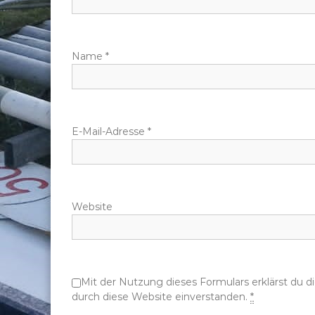
n
a
Name
*
v
i
g
E-Mail-Adresse
*
a
t
Website
i
o
Mit der Nutzung dieses Formulars erklärst du 
n
durch diese Website einverstanden.
*