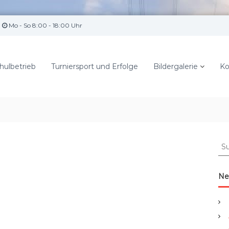
Mo - So 8:00 - 18:00 Uhr
hulbetrieb
Turniersport und Erfolge
Bildergalerie
Ko
S
u
c
h
Ne
e
n
a
c
h