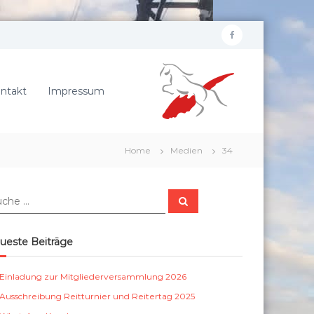
f
R
a
e
c
i
ntakt
Impressum
e
t
b
e
r
o
Home
Medien
34
v
o
e
k
r
S
e
u
c
i
h
e
n
ueste Beiträge
n
S
c
Einladung zur Mitgliederversammlung 2026
h
Ausschreibung Reitturnier und Reitertag 2025
ö