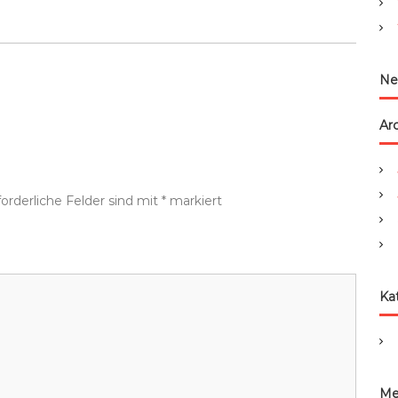
:
Ne
Ar
forderliche Felder sind mit
*
markiert
Ka
Me