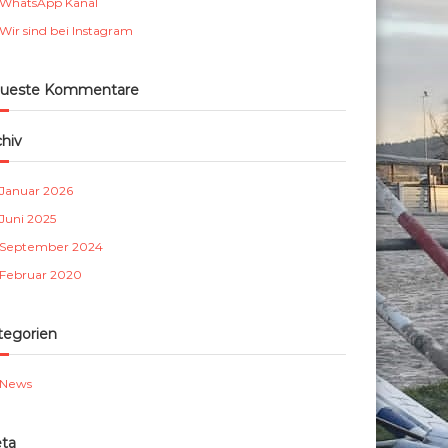
WhatsApp Kanal
m
Wir sind bei Instagram
b
e
r
ueste Kommentare
g
e
chiv
.
V
Januar 2026
.
Juni 2025
September 2024
Februar 2020
tegorien
News
ta