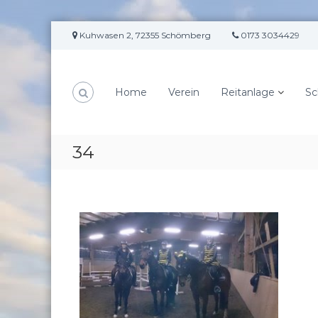
Z
Kuhwasen 2, 72355 Schömberg
0173 3034429
u
m
I
n
Home
Verein
Reitanlage
Sc
h
a
l
t
34
s
p
r
i
n
g
e
n