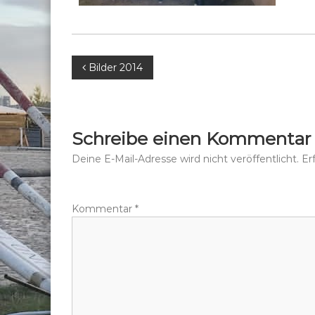
B
Bilder 2014
e
i
Schreibe einen Kommentar
t
Deine E-Mail-Adresse wird nicht veröffentlicht.
Er
r
Kommentar
*
a
g
s