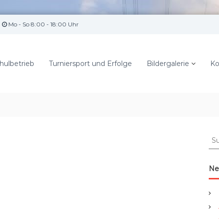
Mo - So 8:00 - 18:00 Uhr
hulbetrieb
Turniersport und Erfolge
Bildergalerie
Ko
S
u
c
h
Ne
e
n
a
c
h