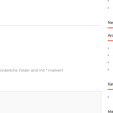
:
Ne
Ar
forderliche Felder sind mit
*
markiert
Ka
Me