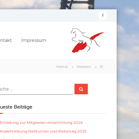
f
R
a
e
c
i
ntakt
Impressum
e
t
b
e
r
o
Home
Medien
31
v
o
e
k
r
S
e
u
c
i
h
e
n
ueste Beiträge
n
S
c
Einladung zur Mitgliederversammlung 2026
h
Ausschreibung Reitturnier und Reitertag 2025
ö