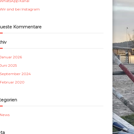
WhatsApp Kanal
m
Wir sind bei Instagram
b
e
r
ueste Kommentare
g
e
chiv
.
V
Januar 2026
.
Juni 2025
September 2024
Februar 2020
tegorien
News
ta