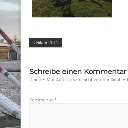
B
Bilder 2014
e
i
Schreibe einen Kommentar
t
Deine E-Mail-Adresse wird nicht veröffentlicht.
Er
r
Kommentar
*
a
g