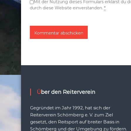
Mit der Nutzung dieses Formulars erklärst du 
n
durch diese Website einverstanden.
*
Über den Reiterverein
Gegründet im Jahr 1992, hat sich der
Reiterverein Schömberg e. V. zum Ziel
gesetzt, den Reitsport auf breiter Basis in
Schömberg und der Umgebung zu fördern.