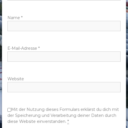
a
v
Name
*
i
g
E-Mail-Adresse
*
a
t
Website
i
o
n
Mit der Nutzung dieses Formulars erklärst du dich mit
der Speicherung und Verarbeitung deiner Daten durch
diese Website einverstanden.
*