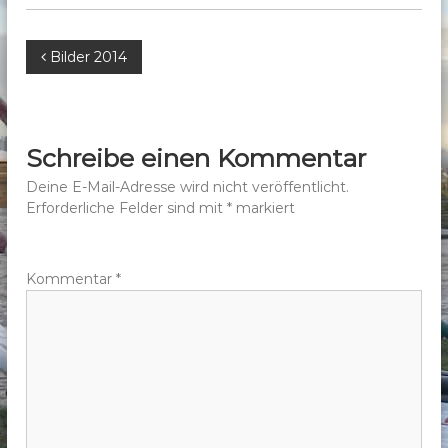
b
e
B
Bilder 2014
r
g
e
e
.
i
Schreibe einen Kommentar
V
t
Deine E-Mail-Adresse wird nicht veröffentlicht.
.
Erforderliche Felder sind mit
*
markiert
r
a
Kommentar
*
g
s
n