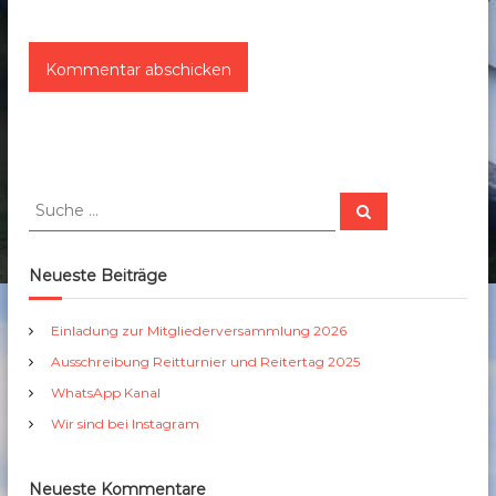
S
S
u
u
c
c
h
e
h
Neueste Beiträge
n
e
n
Einladung zur Mitgliederversammlung 2026
a
Ausschreibung Reitturnier und Reitertag 2025
c
h
WhatsApp Kanal
:
Wir sind bei Instagram
Neueste Kommentare