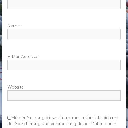
n
a
v
Name
*
i
g
E-Mail-Adresse
*
a
t
Website
i
o
n
Mit der Nutzung dieses Formulars erklärst du dich mit
der Speicherung und Verarbeitung deiner Daten durch