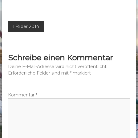
b
e
r
B
Bilder 2014
g
e
e
.
V
i
Schreibe einen Kommentar
.
t
Deine E-Mail-Adresse wird nicht veröffentlicht.
Erforderliche Felder sind mit
*
markiert
r
a
Kommentar
*
g
s