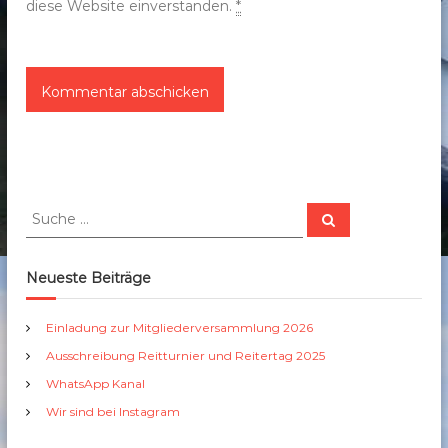
diese Website einverstanden.
*
S
S
u
u
c
c
h
e
h
Neueste Beiträge
n
e
n
Einladung zur Mitgliederversammlung 2026
a
Ausschreibung Reitturnier und Reitertag 2025
c
h
WhatsApp Kanal
:
Wir sind bei Instagram