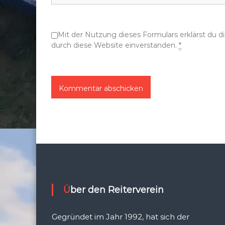
o
Mit der Nutzung dieses Formulars erklärst du 
n
durch diese Website einverstanden.
*
Über den Reiterverein
Gegründet im Jahr 1992, hat sich der