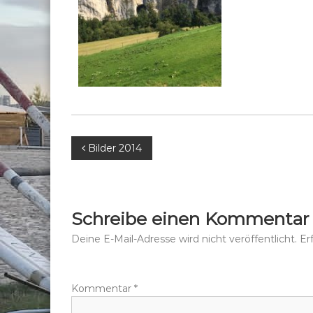
B
Bilder 2014
e
i
Schreibe einen Kommentar
t
Deine E-Mail-Adresse wird nicht veröffentlicht.
Er
r
Kommentar
*
a