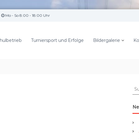
Mo - So 8:00 - 18:00 Uhr
hulbetrieb
Turniersport und Erfolge
Bildergalerie
Ko
S
u
c
h
Ne
e
n
a
c
h