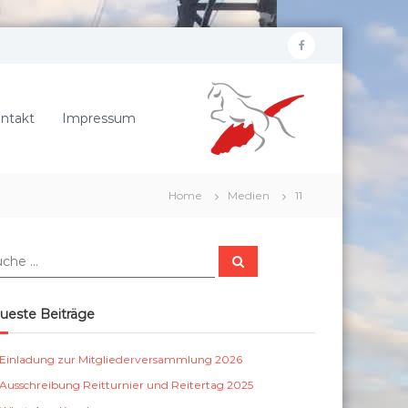
f
R
a
e
c
i
ntakt
Impressum
e
t
b
e
r
o
Home
Medien
11
v
o
e
k
r
S
e
u
c
i
h
e
n
ueste Beiträge
n
S
c
Einladung zur Mitgliederversammlung 2026
h
Ausschreibung Reitturnier und Reitertag 2025
ö