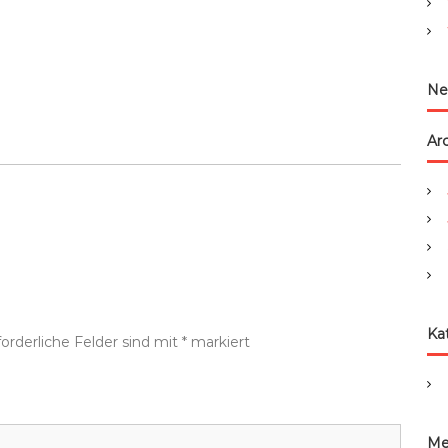
:
Ne
Ar
Ka
forderliche Felder sind mit
*
markiert
Me