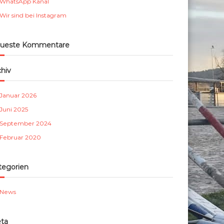
WhatsApp Kanal
m
Wir sind bei Instagram
b
e
r
ueste Kommentare
g
e
chiv
.
V
Januar 2026
.
Juni 2025
September 2024
Februar 2020
tegorien
News
ta