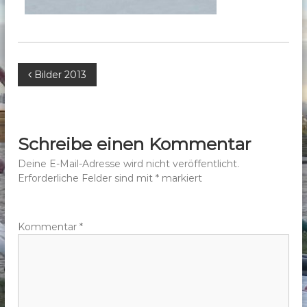
b
e
r
g
B
Bilder 2013
e
.
e
V
.
i
Schreibe einen Kommentar
t
Deine E-Mail-Adresse wird nicht veröffentlicht.
Erforderliche Felder sind mit
*
markiert
r
a
Kommentar
*
g
s