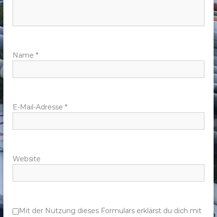
n
a
v
Name
*
i
g
E-Mail-Adresse
*
a
t
Website
i
o
n
Mit der Nutzung dieses Formulars erklärst du dich mit