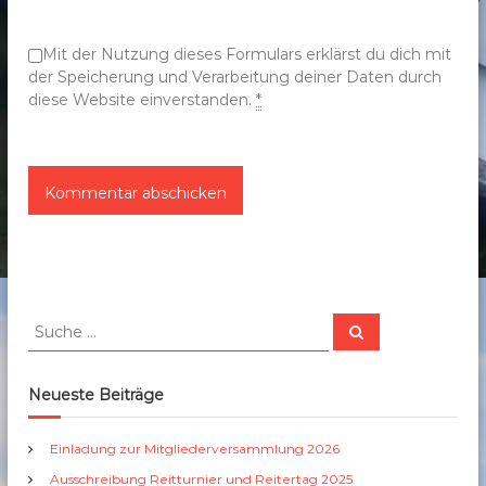
o
n
Mit der Nutzung dieses Formulars erklärst du dich mit
der Speicherung und Verarbeitung deiner Daten durch
diese Website einverstanden.
*
S
S
u
u
c
c
h
e
h
Neueste Beiträge
n
e
n
Einladung zur Mitgliederversammlung 2026
a
Ausschreibung Reitturnier und Reitertag 2025
c