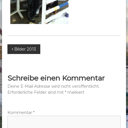
b
e
r
g
e
.
V
B
Bilder 2013
.
e
i
Schreibe einen Kommentar
t
Deine E-Mail-Adresse wird nicht veröffentlicht.
Erforderliche Felder sind mit
*
markiert
r
a
Kommentar
*
g