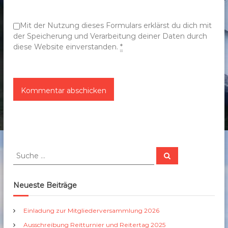
o
n
Mit der Nutzung dieses Formulars erklärst du dich mit
der Speicherung und Verarbeitung deiner Daten durch
diese Website einverstanden.
*
S
S
u
u
c
c
h
e
h
Neueste Beiträge
n
e
n
Einladung zur Mitgliederversammlung 2026
a
Ausschreibung Reitturnier und Reitertag 2025
c