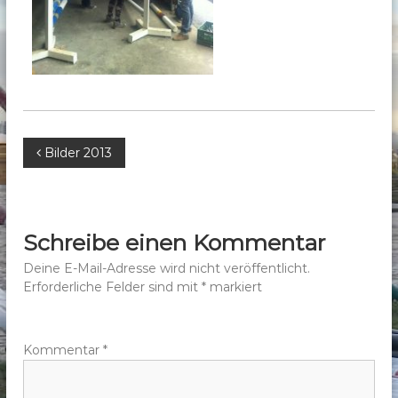
b
e
r
g
e
.
V
B
Bilder 2013
.
e
i
Schreibe einen Kommentar
t
Deine E-Mail-Adresse wird nicht veröffentlicht.
Erforderliche Felder sind mit
*
markiert
r
a
Kommentar
*
g