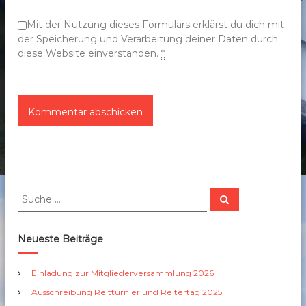
n
Mit der Nutzung dieses Formulars erklärst du dich mit
der Speicherung und Verarbeitung deiner Daten durch
diese Website einverstanden.
*
S
S
u
u
c
c
h
e
h
Neueste Beiträge
n
e
n
Einladung zur Mitgliederversammlung 2026
a
Ausschreibung Reitturnier und Reitertag 2025
c