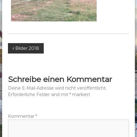
b
e
r
g
e
.
B
Bilder 2018
V
.
e
i
Schreibe einen Kommentar
t
Deine E-Mail-Adresse wird nicht veröffentlicht.
Erforderliche Felder sind mit
*
markiert
r
a
Kommentar
*
g