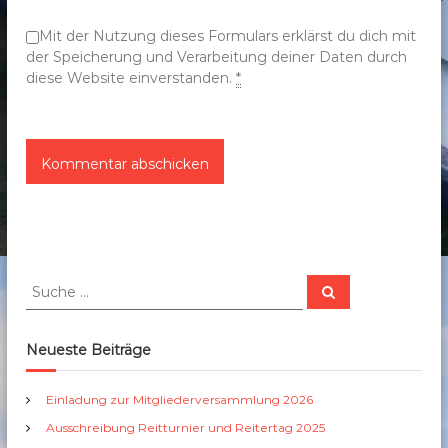
n
Mit der Nutzung dieses Formulars erklärst du dich mit
der Speicherung und Verarbeitung deiner Daten durch
diese Website einverstanden.
*
S
S
u
u
c
c
h
e
h
Neueste Beiträge
n
e
n
Einladung zur Mitgliederversammlung 2026
a
Ausschreibung Reitturnier und Reitertag 2025
c