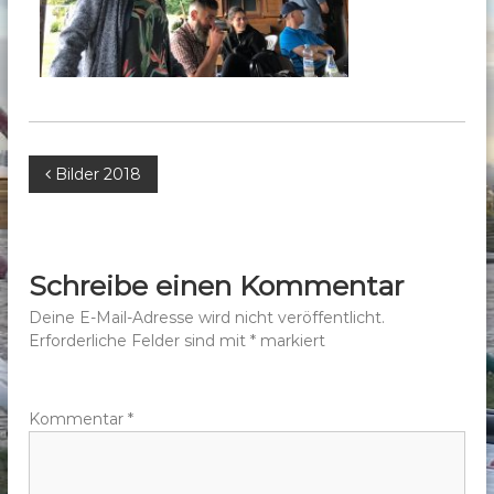
b
e
r
g
e
.
B
Bilder 2018
V
.
e
i
Schreibe einen Kommentar
t
Deine E-Mail-Adresse wird nicht veröffentlicht.
Erforderliche Felder sind mit
*
markiert
r
a
Kommentar
*
g