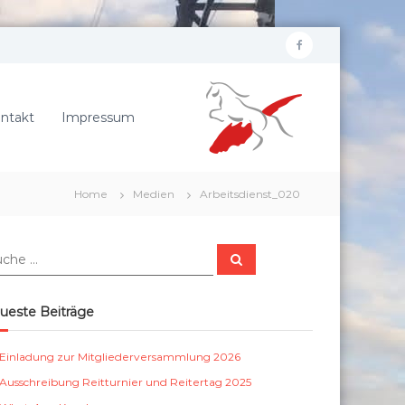
f
R
a
e
c
i
ntakt
Impressum
e
t
b
e
r
o
Home
Medien
Arbeitsdienst_020
v
o
e
k
r
S
e
u
c
i
h
e
n
ueste Beiträge
n
S
c
Einladung zur Mitgliederversammlung 2026
h
Ausschreibung Reitturnier und Reitertag 2025
ö