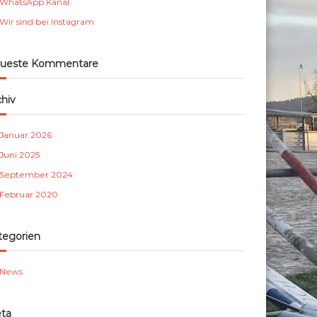
WhatsApp Kanal
m
Wir sind bei Instagram
b
e
r
ueste Kommentare
g
e
chiv
.
V
Januar 2026
.
Juni 2025
September 2024
Februar 2020
tegorien
News
ta