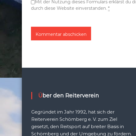
Mit der Nutzung dieses Formulars erklärst du 
n
durch diese Website einverstanden.
*
Über den Reiterverein
Gegründet im Jahr 1992, hat sich der
Reiterverein Schömberg e. V. zum Ziel
gesetzt, den Reitsport auf breiter Basis in
Schömberg und der Umgebung zu fördern.