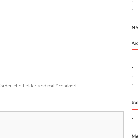
:
Ne
Ar
forderliche Felder sind mit
*
markiert
Ka
Me