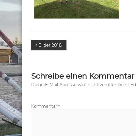
B
Bilder 2018
e
i
Schreibe einen Kommentar
t
Deine E-Mail-Adresse wird nicht veröffentlicht.
Er
r
Kommentar
*
a
g