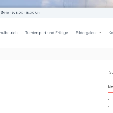
Mo - So 8:00 - 18:00 Uhr
hulbetrieb
Turniersport und Erfolge
Bildergalerie
Ko
S
u
c
h
Ne
e
n
a
c
h