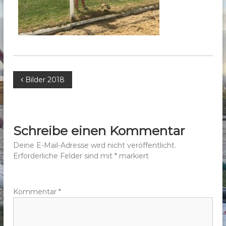
b
e
r
g
e
.
B
Bilder 2018
V
.
e
i
Schreibe einen Kommentar
t
Deine E-Mail-Adresse wird nicht veröffentlicht.
Erforderliche Felder sind mit
*
markiert
r
a
Kommentar
*
g