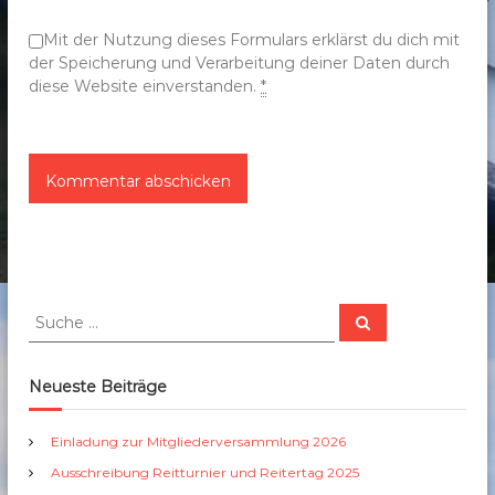
n
Mit der Nutzung dieses Formulars erklärst du dich mit
der Speicherung und Verarbeitung deiner Daten durch
diese Website einverstanden.
*
S
S
u
u
c
c
h
e
h
Neueste Beiträge
n
e
n
Einladung zur Mitgliederversammlung 2026
a
Ausschreibung Reitturnier und Reitertag 2025
c