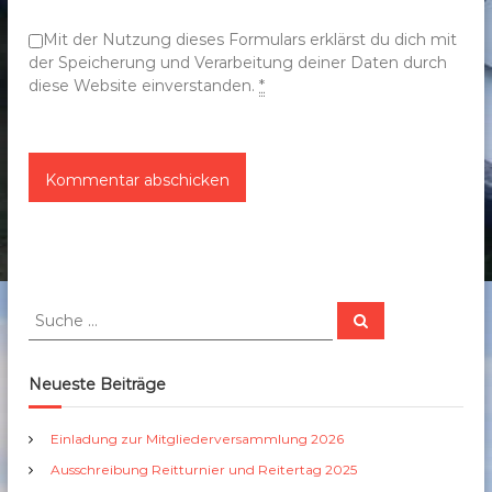
n
Mit der Nutzung dieses Formulars erklärst du dich mit
der Speicherung und Verarbeitung deiner Daten durch
diese Website einverstanden.
*
S
S
u
u
c
c
h
e
h
Neueste Beiträge
n
e
n
Einladung zur Mitgliederversammlung 2026
a
Ausschreibung Reitturnier und Reitertag 2025
c