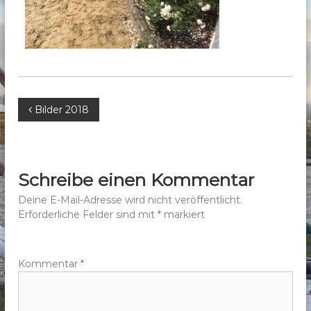
b
e
r
g
e
.
B
Bilder 2018
V
.
e
i
Schreibe einen Kommentar
t
Deine E-Mail-Adresse wird nicht veröffentlicht.
Erforderliche Felder sind mit
*
markiert
r
a
Kommentar
*
g