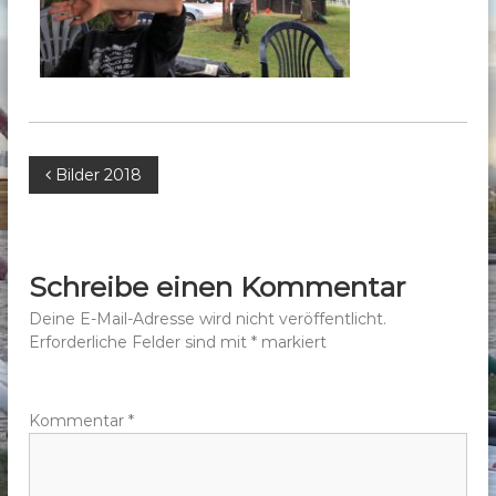
b
e
r
g
e
.
B
Bilder 2018
V
.
e
i
Schreibe einen Kommentar
t
Deine E-Mail-Adresse wird nicht veröffentlicht.
Erforderliche Felder sind mit
*
markiert
r
a
Kommentar
*
g