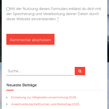
n
Mit der Nutzung dieses Formulars erklärst du dich mit
der Speicherung und Verarbeitung deiner Daten durch
diese Website einverstanden.
*
S
S
u
u
c
c
h
e
h
Neueste Beiträge
n
e
n
Einladung zur Mitgliederversammlung 2026
a
Ausschreibung Reitturnier und Reitertag 2025
c