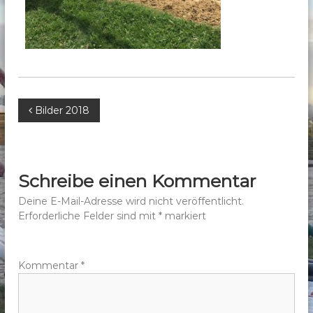
b
e
r
g
e
.
B
Bilder 2018
V
.
e
i
Schreibe einen Kommentar
t
Deine E-Mail-Adresse wird nicht veröffentlicht.
Erforderliche Felder sind mit
*
markiert
r
a
Kommentar
*
g