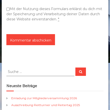
n
Mit der Nutzung dieses Formulars erklärst du dich mit
der Speicherung und Verarbeitung deiner Daten durch
diese Website einverstanden.
*
S
S
u
u
c
c
h
e
h
Neueste Beiträge
n
e
n
Einladung zur Mitgliederversammlung 2026
a
Ausschreibung Reitturnier und Reitertag 2025
c