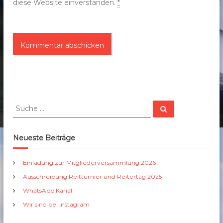
diese Website einverstanden.
*
S
S
u
u
c
c
h
e
h
Neueste Beiträge
n
e
n
Einladung zur Mitgliederversammlung 2026
a
Ausschreibung Reitturnier und Reitertag 2025
c
h
WhatsApp Kanal
:
Wir sind bei Instagram