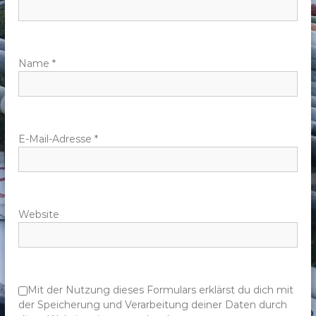
n
a
v
Name
*
i
g
E-Mail-Adresse
*
a
t
Website
i
o
n
Mit der Nutzung dieses Formulars erklärst du dich mit
der Speicherung und Verarbeitung deiner Daten durch