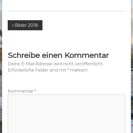
b
e
r
B
Bilder 2018
g
e
e
.
V
i
Schreibe einen Kommentar
.
t
Deine E-Mail-Adresse wird nicht veröffentlicht.
Erforderliche Felder sind mit
*
markiert
r
a
Kommentar
*
g
s