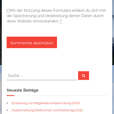
n
Mit der Nutzung dieses Formulars erklärst du dich mit
der Speicherung und Verarbeitung deiner Daten durch
diese Website einverstanden.
*
S
S
u
u
c
c
h
e
h
Neueste Beiträge
n
e
n
Einladung zur Mitgliederversammlung 2026
a
Ausschreibung Reitturnier und Reitertag 2025
c