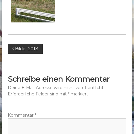
b
e
r
g
e
.
B
Bilder 2018
V
.
e
i
Schreibe einen Kommentar
t
Deine E-Mail-Adresse wird nicht veröffentlicht.
Erforderliche Felder sind mit
*
markiert
r
a
Kommentar
*
g