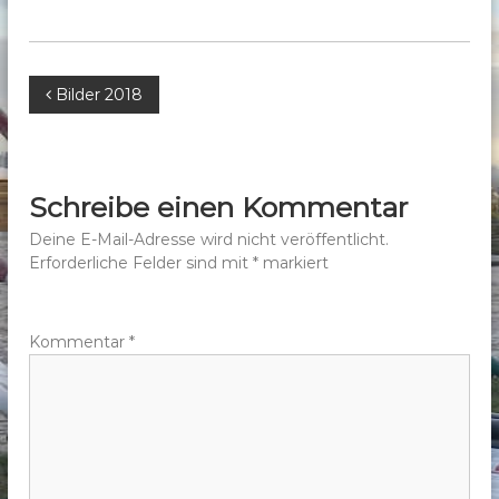
b
e
r
B
Bilder 2018
g
e
e
.
V
i
Schreibe einen Kommentar
.
t
Deine E-Mail-Adresse wird nicht veröffentlicht.
Erforderliche Felder sind mit
*
markiert
r
a
Kommentar
*
g
s