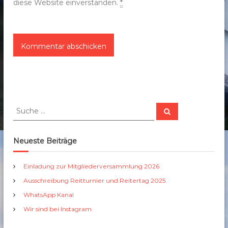
diese Website einverstanden.
*
S
S
u
u
c
c
h
e
h
Neueste Beiträge
n
e
n
Einladung zur Mitgliederversammlung 2026
a
Ausschreibung Reitturnier und Reitertag 2025
c
h
WhatsApp Kanal
:
Wir sind bei Instagram