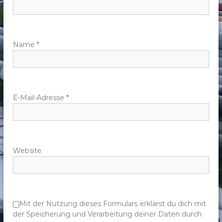
n
a
v
Name
*
i
g
E-Mail-Adresse
*
a
t
Website
i
o
n
Mit der Nutzung dieses Formulars erklärst du dich mit
der Speicherung und Verarbeitung deiner Daten durch