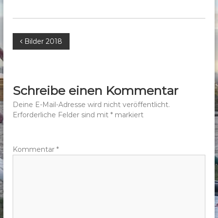
b
e
r
B
Bilder 2018
g
e
e
.
V
i
Schreibe einen Kommentar
.
t
Deine E-Mail-Adresse wird nicht veröffentlicht.
Erforderliche Felder sind mit
*
markiert
r
a
Kommentar
*
g
s