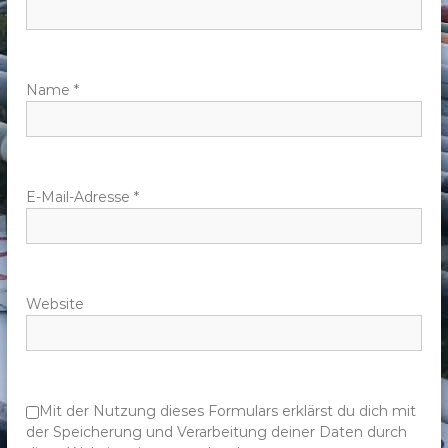
n
a
v
Name
*
i
g
E-Mail-Adresse
*
a
t
Website
i
o
n
Mit der Nutzung dieses Formulars erklärst du dich mit
der Speicherung und Verarbeitung deiner Daten durch