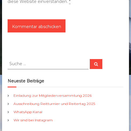
diese Website einverstanden.
*
S
S
u
u
c
c
h
e
h
Neueste Beiträge
n
e
n
Einladung zur Mitgliederversammlung 2026
a
Ausschreibung Reitturnier und Reitertag 2025
c
h
WhatsApp Kanal
:
Wir sind bei Instagram