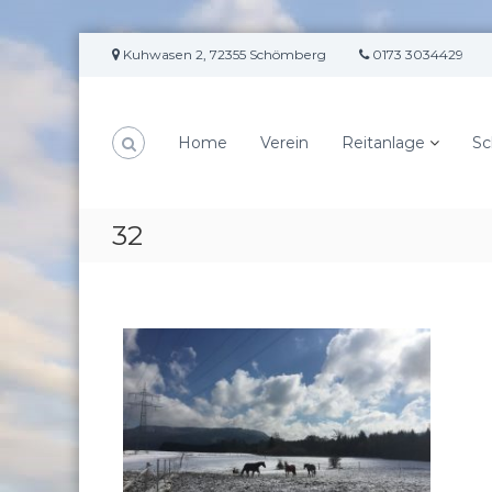
Z
Kuhwasen 2, 72355 Schömberg
0173 3034429
u
m
I
n
Home
Verein
Reitanlage
Sc
h
a
l
t
32
s
p
r
i
n
g
e
n