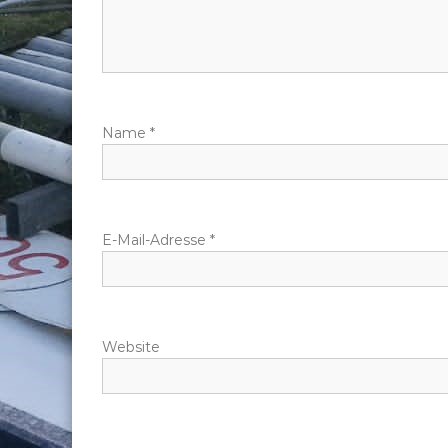
s
n
a
Name
*
v
i
g
E-Mail-Adresse
*
a
t
Website
i
o