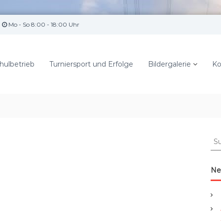
Mo - So 8:00 - 18:00 Uhr
hulbetrieb
Turniersport und Erfolge
Bildergalerie
Ko
S
u
c
h
Ne
e
n
a
c
h