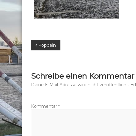
B
Koppeln
e
i
Schreibe einen Kommentar
t
Deine E-Mail-Adresse wird nicht veröffentlicht.
Er
r
Kommentar
*
a
g