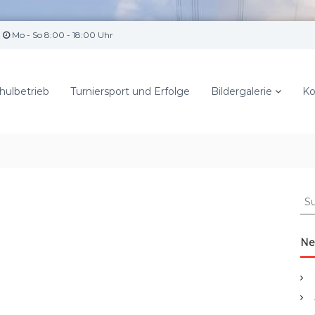
Mo - So 8:00 - 18:00 Uhr
hulbetrieb
Turniersport und Erfolge
Bildergalerie
Ko
S
u
c
h
Ne
e
n
a
c
h