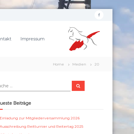
f
R
a
e
c
i
ntakt
Impressum
e
t
b
e
r
o
Home
Medien
20
v
o
e
k
r
S
e
u
c
i
h
e
n
ueste Beiträge
n
S
c
Einladung zur Mitgliederversammlung 2026
h
Ausschreibung Reitturnier und Reitertag 2025
ö