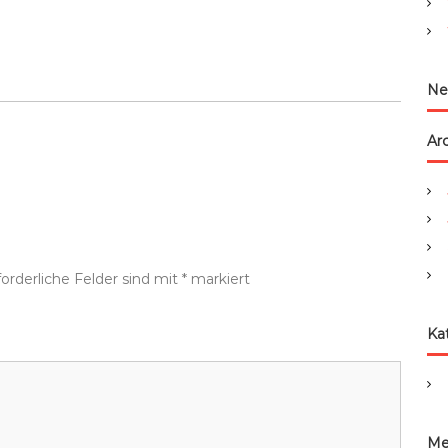
:
Ne
Ar
forderliche Felder sind mit
*
markiert
Ka
Me