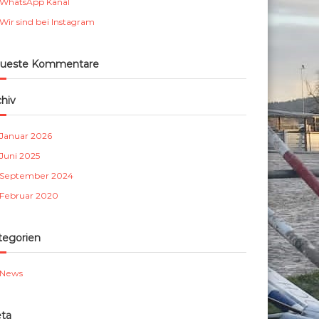
WhatsApp Kanal
m
Wir sind bei Instagram
b
e
r
ueste Kommentare
g
e
chiv
.
V
Januar 2026
.
Juni 2025
September 2024
Februar 2020
tegorien
News
ta