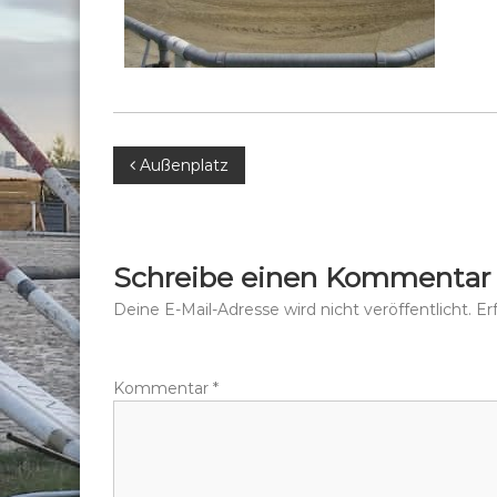
B
Außenplatz
e
i
Schreibe einen Kommentar
t
Deine E-Mail-Adresse wird nicht veröffentlicht.
Er
r
Kommentar
*
a
g