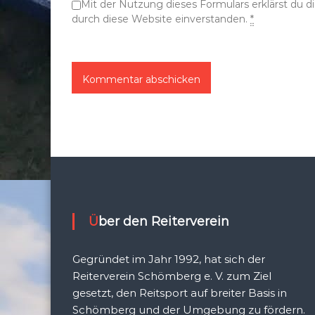
Mit der Nutzung dieses Formulars erklärst du 
n
durch diese Website einverstanden.
*
Über den Reiterverein
Gegründet im Jahr 1992, hat sich der
Reiterverein Schömberg e. V. zum Ziel
gesetzt, den Reitsport auf breiter Basis in
Schömberg und der Umgebung zu fördern.