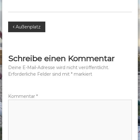
b
e
r
B
Außenplatz
g
e
e
.
V
i
Schreibe einen Kommentar
.
t
Deine E-Mail-Adresse wird nicht veröffentlicht.
Erforderliche Felder sind mit
*
markiert
r
a
Kommentar
*
g
s