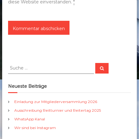
diese Website einverstanden.
*
S
S
u
u
c
c
h
e
h
Neueste Beiträge
n
e
n
Einladung zur Mitgliederversammlung 2026
a
Ausschreibung Reitturnier und Reitertag 2025
c
h
WhatsApp Kanal
:
Wir sind bei Instagram