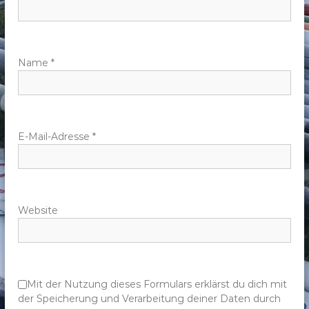
n
a
v
Name
*
i
g
E-Mail-Adresse
*
a
t
Website
i
o
n
Mit der Nutzung dieses Formulars erklärst du dich mit
der Speicherung und Verarbeitung deiner Daten durch