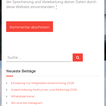
der Speicherung und Verarbeitung deiner Daten durch
diese Website einverstanden.
*
S
S
u
u
c
c
h
e
h
Neueste Beiträge
n
e
n
Einladung zur Mitgliederversammlung 2026
a
Ausschreibung Reitturnier und Reitertag 2025
c
h
WhatsApp Kanal
:
Wir sind bei Instagram