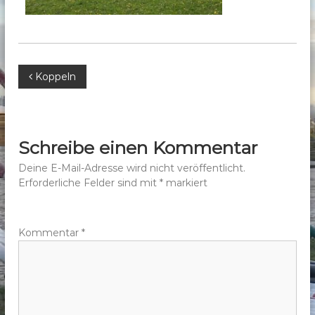
b
e
r
g
B
Koppeln
e
.
e
V
.
i
Schreibe einen Kommentar
t
Deine E-Mail-Adresse wird nicht veröffentlicht.
Erforderliche Felder sind mit
*
markiert
r
a
Kommentar
*
g
s