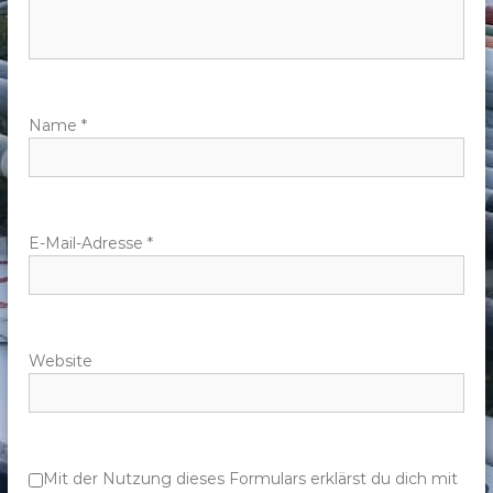
n
a
v
Name
*
i
g
E-Mail-Adresse
*
a
t
Website
i
o
n
Mit der Nutzung dieses Formulars erklärst du dich mit