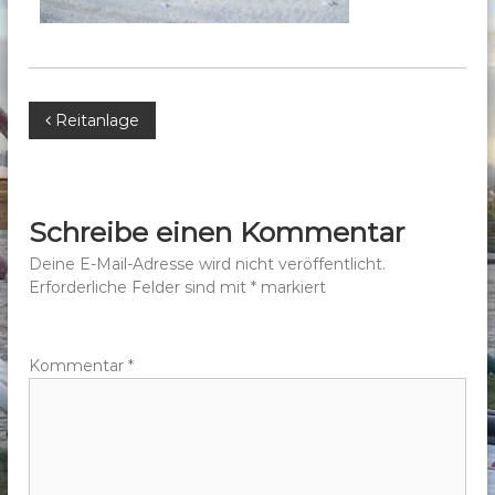
b
e
r
g
B
Reitanlage
e
.
e
V
.
i
Schreibe einen Kommentar
t
Deine E-Mail-Adresse wird nicht veröffentlicht.
Erforderliche Felder sind mit
*
markiert
r
a
Kommentar
*
g
s