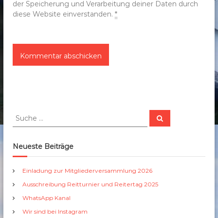
der Speicherung und Verarbeitung deiner Daten durch
diese Website einverstanden.
*
S
S
u
u
c
c
h
e
h
Neueste Beiträge
n
e
n
Einladung zur Mitgliederversammlung 2026
a
Ausschreibung Reitturnier und Reitertag 2025
c
h
WhatsApp Kanal
:
Wir sind bei Instagram