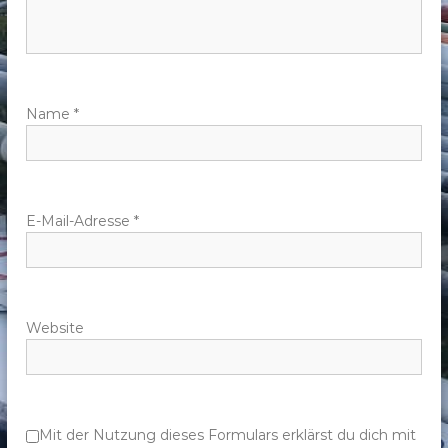
n
a
v
Name
*
i
g
E-Mail-Adresse
*
a
t
Website
i
o
n
Mit der Nutzung dieses Formulars erklärst du dich mit