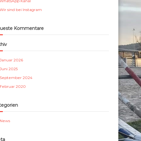
WhatsApp Kanal
m
Wir sind bei Instagram
b
e
r
ueste Kommentare
g
e
chiv
.
V
Januar 2026
.
Juni 2025
September 2024
Februar 2020
tegorien
News
ta