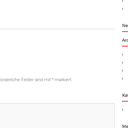
:
Ne
Ar
forderliche Felder sind mit
*
markiert
Ka
Me