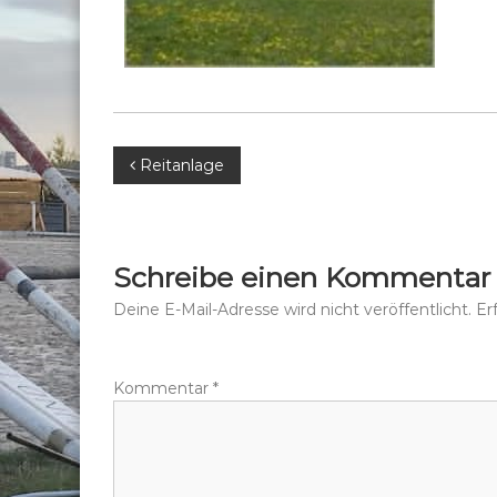
B
Reitanlage
e
i
Schreibe einen Kommentar
t
Deine E-Mail-Adresse wird nicht veröffentlicht.
Er
r
Kommentar
*
a
g