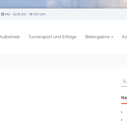
Mo - So 8:00 - 18:00 Uhr
hulbetrieb
Turniersport und Erfolge
Bildergalerie
Ko
S
u
c
h
Ne
e
n
a
c
h