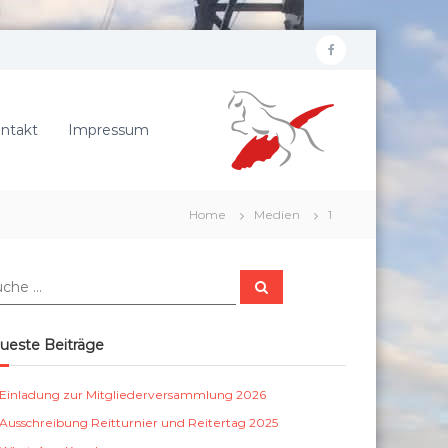
f
R
a
e
c
i
ntakt
Impressum
e
t
b
e
r
o
Home
Medien
1
v
o
e
k
r
S
e
u
c
i
h
e
n
ueste Beiträge
n
S
c
Einladung zur Mitgliederversammlung 2026
h
Ausschreibung Reitturnier und Reitertag 2025
ö