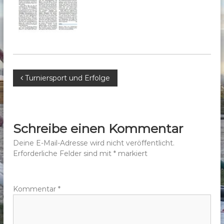
b
e
r
g
e
.
B
Turniersport und Erfolge
V
.
e
i
Schreibe einen Kommentar
t
Deine E-Mail-Adresse wird nicht veröffentlicht.
Erforderliche Felder sind mit
*
markiert
r
a
Kommentar
*
g