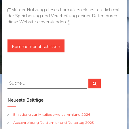
n
Mit der Nutzung dieses Formulars erklärst du dich mit
der Speicherung und Verarbeitung deiner Daten durch
diese Website einverstanden.
*
S
S
u
u
c
c
h
e
h
Neueste Beiträge
n
e
n
Einladung zur Mitgliederversammlung 2026
a
Ausschreibung Reitturnier und Reitertag 2025
c