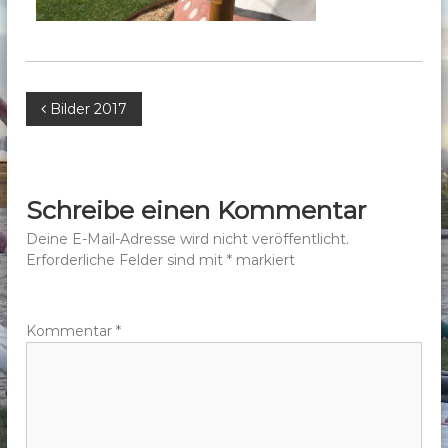
b
e
r
g
B
Bilder 2017
e
.
e
V
.
i
Schreibe einen Kommentar
t
Deine E-Mail-Adresse wird nicht veröffentlicht.
Erforderliche Felder sind mit
*
markiert
r
a
Kommentar
*
g
s