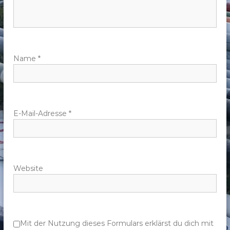
n
a
v
Name
*
i
g
E-Mail-Adresse
*
a
t
Website
i
o
n
Mit der Nutzung dieses Formulars erklärst du dich mit