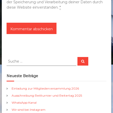
der Speicherung und Verarbeitung deiner Daten durch
diese Website einverstanden.
*
S
S
u
u
c
c
h
e
h
Neueste Beiträge
n
e
n
Einladung zur Mitgliederversammlung 2026
a
Ausschreibung Reitturnier und Reitertag 2025
c
h
WhatsApp Kanal
:
Wir sind bei Instagram