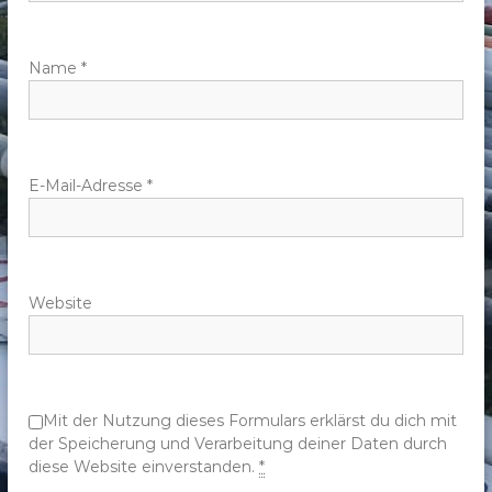
a
v
Name
*
i
g
E-Mail-Adresse
*
a
t
Website
i
o
n
Mit der Nutzung dieses Formulars erklärst du dich mit
der Speicherung und Verarbeitung deiner Daten durch
diese Website einverstanden.
*