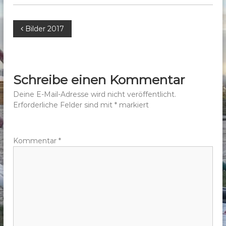
b
e
B
Bilder 2017
r
g
e
e
.
i
Schreibe einen Kommentar
V
t
Deine E-Mail-Adresse wird nicht veröffentlicht.
.
Erforderliche Felder sind mit
*
markiert
r
a
Kommentar
*
g
s
n