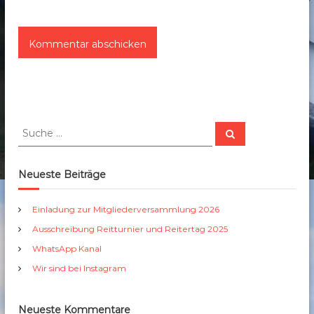
S
S
u
u
c
c
h
e
h
Neueste Beiträge
n
e
n
Einladung zur Mitgliederversammlung 2026
a
Ausschreibung Reitturnier und Reitertag 2025
c
h
WhatsApp Kanal
:
Wir sind bei Instagram
Neueste Kommentare