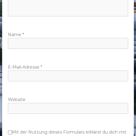
n
a
v
Name
*
i
g
E-Mail-Adresse
*
a
t
Website
i
o
n
Mit der Nutzung dieses Formulars erklärst du dich mit