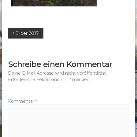
b
e
r
g
B
Bilder 2017
e
.
e
V
.
i
Schreibe einen Kommentar
t
Deine E-Mail-Adresse wird nicht veröffentlicht.
Erforderliche Felder sind mit
*
markiert
r
a
Kommentar
*
g
s