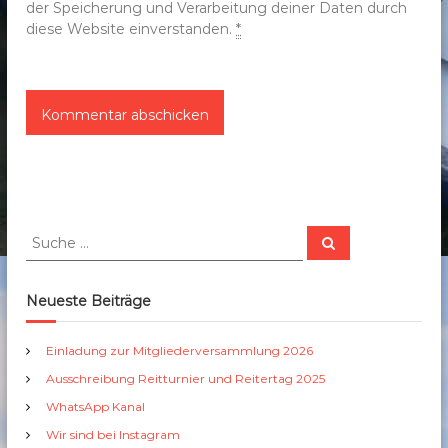
der Speicherung und Verarbeitung deiner Daten durch
diese Website einverstanden.
*
S
S
u
u
c
c
h
e
h
Neueste Beiträge
n
e
n
Einladung zur Mitgliederversammlung 2026
a
Ausschreibung Reitturnier und Reitertag 2025
c
h
WhatsApp Kanal
:
Wir sind bei Instagram