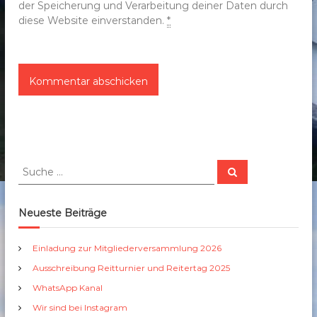
der Speicherung und Verarbeitung deiner Daten durch
diese Website einverstanden.
*
S
S
u
u
c
c
h
e
h
Neueste Beiträge
n
e
n
Einladung zur Mitgliederversammlung 2026
a
Ausschreibung Reitturnier und Reitertag 2025
c
h
WhatsApp Kanal
:
Wir sind bei Instagram