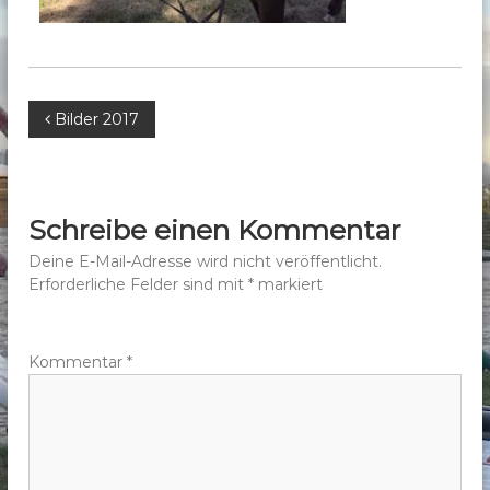
b
e
r
g
B
Bilder 2017
e
.
e
V
.
i
Schreibe einen Kommentar
t
Deine E-Mail-Adresse wird nicht veröffentlicht.
Erforderliche Felder sind mit
*
markiert
r
a
Kommentar
*
g
s