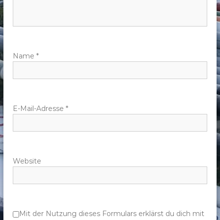
n
a
v
Name
*
i
g
E-Mail-Adresse
*
a
t
Website
i
o
n
Mit der Nutzung dieses Formulars erklärst du dich mit