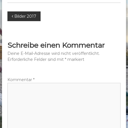
b
e
B
Bilder 2017
r
g
e
e
.
i
Schreibe einen Kommentar
V
t
Deine E-Mail-Adresse wird nicht veröffentlicht.
.
Erforderliche Felder sind mit
*
markiert
r
a
Kommentar
*
g
s
n