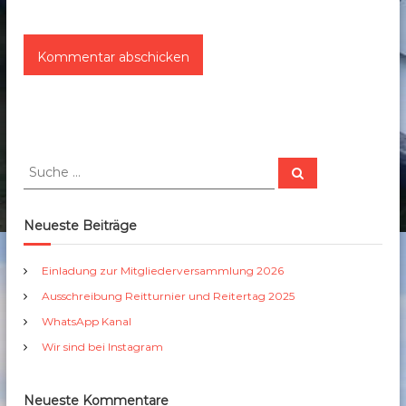
S
S
u
u
c
c
h
e
h
Neueste Beiträge
n
e
n
Einladung zur Mitgliederversammlung 2026
a
Ausschreibung Reitturnier und Reitertag 2025
c
h
WhatsApp Kanal
:
Wir sind bei Instagram
Neueste Kommentare