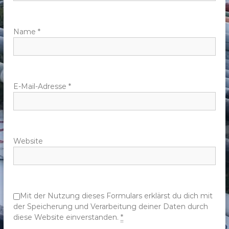
a
v
Name
*
i
g
E-Mail-Adresse
*
a
t
Website
i
o
n
Mit der Nutzung dieses Formulars erklärst du dich mit
der Speicherung und Verarbeitung deiner Daten durch
diese Website einverstanden.
*