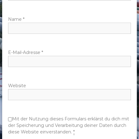
a
v
Name
*
i
g
E-Mail-Adresse
*
a
t
Website
i
o
n
Mit der Nutzung dieses Formulars erklärst du dich mit
der Speicherung und Verarbeitung deiner Daten durch
diese Website einverstanden.
*