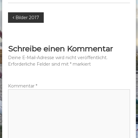
b
e
B
Bilder 2017
r
g
e
e
.
i
Schreibe einen Kommentar
V
t
Deine E-Mail-Adresse wird nicht veröffentlicht.
.
Erforderliche Felder sind mit
*
markiert
r
a
Kommentar
*
g
s
n