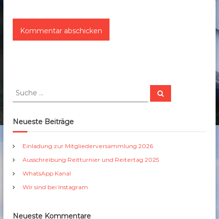
S
S
u
u
c
c
h
e
h
Neueste Beiträge
n
e
n
Einladung zur Mitgliederversammlung 2026
a
Ausschreibung Reitturnier und Reitertag 2025
c
h
WhatsApp Kanal
:
Wir sind bei Instagram
Neueste Kommentare