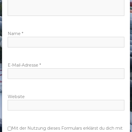
n
a
v
Name
*
i
g
E-Mail-Adresse
*
a
t
Website
i
o
n
Mit der Nutzung dieses Formulars erklärst du dich mit