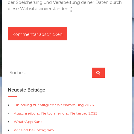
der Speicherung und Verarbeitung deiner Daten durch
diese Website einverstanden.
*
S
S
u
u
c
c
h
e
h
Neueste Beiträge
n
e
n
Einladung zur Mitgliederversammlung 2026
a
Ausschreibung Reitturnier und Reitertag 2025
c
h
WhatsApp Kanal
:
Wir sind bei Instagram