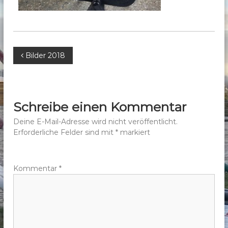
b
e
r
g
B
Bilder 2018
e
.
e
V
.
i
Schreibe einen Kommentar
t
Deine E-Mail-Adresse wird nicht veröffentlicht.
Erforderliche Felder sind mit
*
markiert
r
a
Kommentar
*
g
s