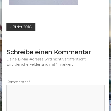
b
e
r
g
B
Bilder 2018
e
.
e
V
.
i
Schreibe einen Kommentar
t
Deine E-Mail-Adresse wird nicht veröffentlicht.
Erforderliche Felder sind mit
*
markiert
r
a
Kommentar
*
g
s