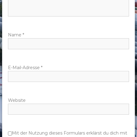
n
a
v
Name
*
i
g
E-Mail-Adresse
*
a
t
Website
i
o
n
Mit der Nutzung dieses Formulars erklärst du dich mit