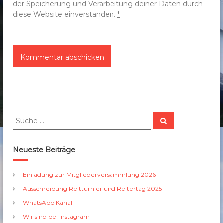
der Speicherung und Verarbeitung deiner Daten durch
diese Website einverstanden.
*
S
S
u
u
c
c
h
e
h
Neueste Beiträge
n
e
n
Einladung zur Mitgliederversammlung 2026
a
Ausschreibung Reitturnier und Reitertag 2025
c
h
WhatsApp Kanal
:
Wir sind bei Instagram