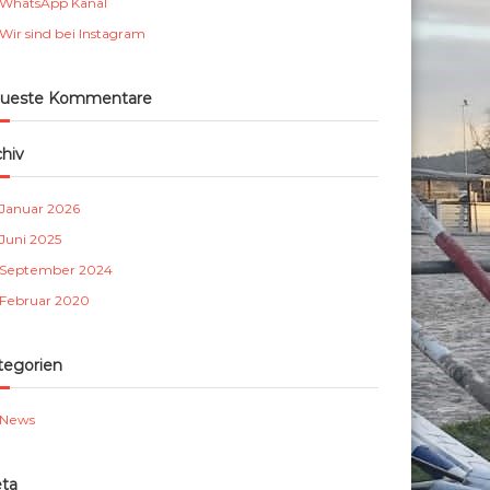
WhatsApp Kanal
m
Wir sind bei Instagram
b
e
r
ueste Kommentare
g
e
chiv
.
V
Januar 2026
.
Juni 2025
September 2024
Februar 2020
tegorien
News
ta