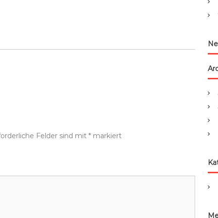
:
Ne
Ar
forderliche Felder sind mit
*
markiert
Ka
Me