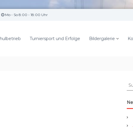
Mo - So 8:00 - 18:00 Uhr
hulbetrieb
Turniersport und Erfolge
Bildergalerie
Ko
S
u
c
h
Ne
e
n
a
c
h