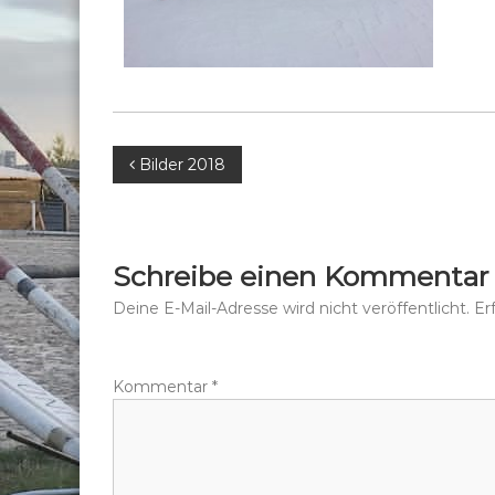
B
Bilder 2018
e
i
Schreibe einen Kommentar
t
Deine E-Mail-Adresse wird nicht veröffentlicht.
Er
r
Kommentar
*
a
g