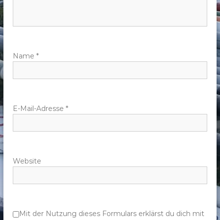
n
a
v
Name
*
i
g
E-Mail-Adresse
*
a
t
Website
i
o
n
Mit der Nutzung dieses Formulars erklärst du dich mit