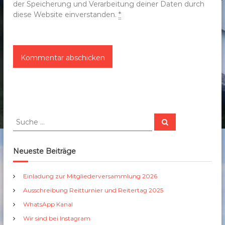
der Speicherung und Verarbeitung deiner Daten durch
diese Website einverstanden.
*
S
S
u
u
c
c
h
e
h
Neueste Beiträge
n
e
n
Einladung zur Mitgliederversammlung 2026
a
Ausschreibung Reitturnier und Reitertag 2025
c
h
WhatsApp Kanal
:
Wir sind bei Instagram