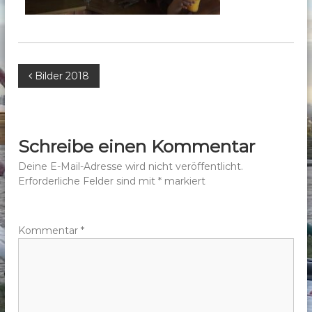
b
e
r
g
B
Bilder 2018
e
.
e
V
.
i
Schreibe einen Kommentar
t
Deine E-Mail-Adresse wird nicht veröffentlicht.
Erforderliche Felder sind mit
*
markiert
r
a
Kommentar
*
g
s