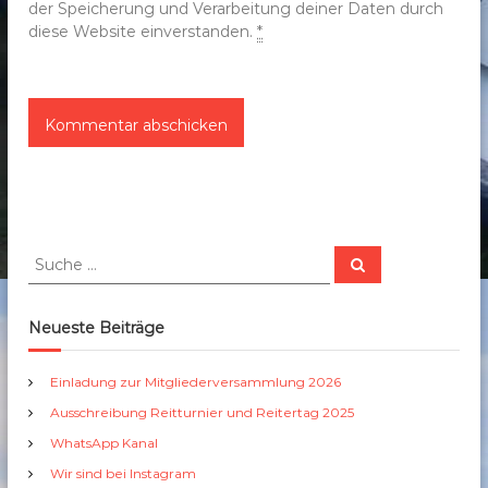
der Speicherung und Verarbeitung deiner Daten durch
diese Website einverstanden.
*
S
S
u
u
c
c
h
e
h
Neueste Beiträge
n
e
n
Einladung zur Mitgliederversammlung 2026
a
Ausschreibung Reitturnier und Reitertag 2025
c
h
WhatsApp Kanal
:
Wir sind bei Instagram