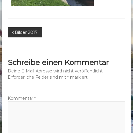
b
e
r
g
B
Bilder 2017
e
.
e
V
.
i
Schreibe einen Kommentar
t
Deine E-Mail-Adresse wird nicht veröffentlicht.
Erforderliche Felder sind mit
*
markiert
r
a
Kommentar
*
g
s