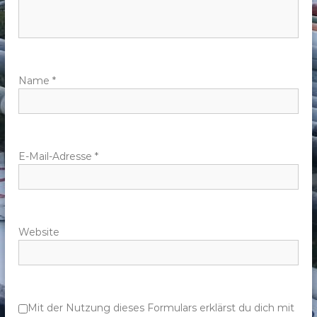
n
a
v
Name
*
i
g
E-Mail-Adresse
*
a
t
Website
i
o
n
Mit der Nutzung dieses Formulars erklärst du dich mit