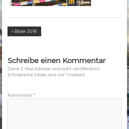
b
e
r
g
B
Bilder 2018
e
.
e
V
.
i
Schreibe einen Kommentar
t
Deine E-Mail-Adresse wird nicht veröffentlicht.
Erforderliche Felder sind mit
*
markiert
r
a
Kommentar
*
g
s