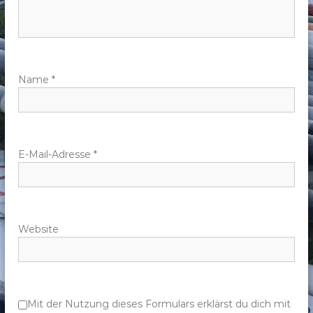
n
a
v
Name
*
i
g
E-Mail-Adresse
*
a
t
Website
i
o
n
Mit der Nutzung dieses Formulars erklärst du dich mit