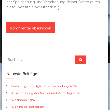
der Speicherung und Verarbeitung deiner Daten durch
diese Website einverstanden.
*
S
S
u
u
c
c
h
e
h
Neueste Beiträge
n
e
n
Einladung zur Mitgliederversammlung 2026
a
Ausschreibung Reitturnier und Reitertag 2025
c
h
WhatsApp Kanal
:
Wir sind bei Instagram