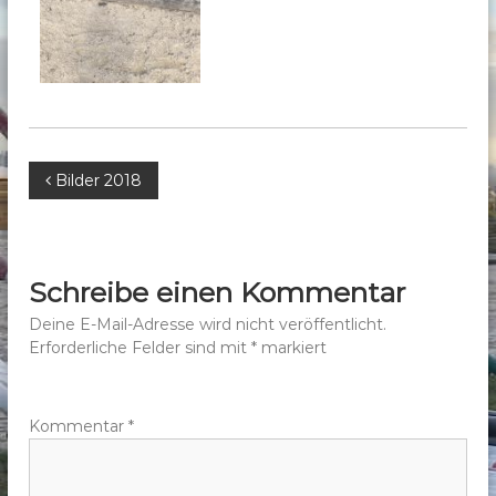
b
e
r
g
e
.
B
Bilder 2018
V
.
e
i
Schreibe einen Kommentar
t
Deine E-Mail-Adresse wird nicht veröffentlicht.
Erforderliche Felder sind mit
*
markiert
r
a
Kommentar
*
g