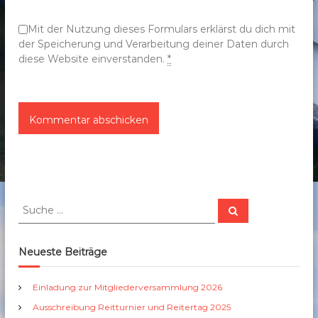
n
Mit der Nutzung dieses Formulars erklärst du dich mit
der Speicherung und Verarbeitung deiner Daten durch
diese Website einverstanden.
*
S
S
u
u
c
c
h
e
h
Neueste Beiträge
n
e
n
Einladung zur Mitgliederversammlung 2026
a
Ausschreibung Reitturnier und Reitertag 2025
c