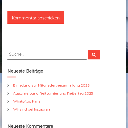
S
S
u
u
c
c
h
e
h
Neueste Beiträge
n
e
n
Einladung zur Mitgliederversammlung 2026
a
Ausschreibung Reitturnier und Reitertag 2025
c
h
WhatsApp Kanal
:
Wir sind bei Instagram
Neueste Kommentare