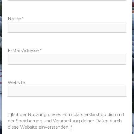
a
v
Name
*
i
g
E-Mail-Adresse
*
a
t
Website
i
o
n
Mit der Nutzung dieses Formulars erklärst du dich mit
der Speicherung und Verarbeitung deiner Daten durch
diese Website einverstanden.
*