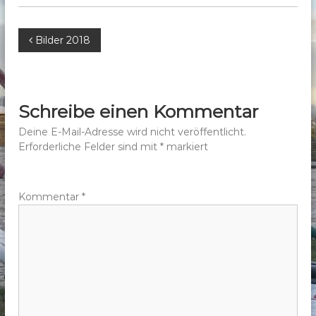
b
e
B
Bilder 2018
r
g
e
e
.
i
Schreibe einen Kommentar
V
t
Deine E-Mail-Adresse wird nicht veröffentlicht.
.
Erforderliche Felder sind mit
*
markiert
r
a
Kommentar
*
g
s
n