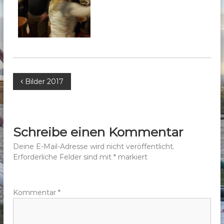
b
e
r
g
e
.
B
Bilder 2017
V
.
e
i
Schreibe einen Kommentar
t
Deine E-Mail-Adresse wird nicht veröffentlicht.
Erforderliche Felder sind mit
*
markiert
r
a
Kommentar
*
g