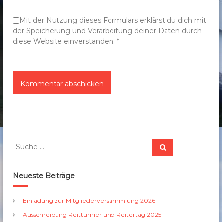
n
Mit der Nutzung dieses Formulars erklärst du dich mit
der Speicherung und Verarbeitung deiner Daten durch
diese Website einverstanden.
*
S
S
u
u
c
c
h
e
h
Neueste Beiträge
n
e
n
Einladung zur Mitgliederversammlung 2026
a
Ausschreibung Reitturnier und Reitertag 2025
c