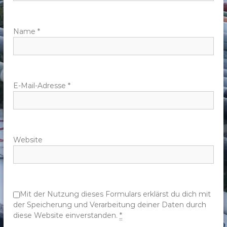
a
v
Name
*
i
g
E-Mail-Adresse
*
a
t
Website
i
o
n
Mit der Nutzung dieses Formulars erklärst du dich mit
der Speicherung und Verarbeitung deiner Daten durch
diese Website einverstanden.
*