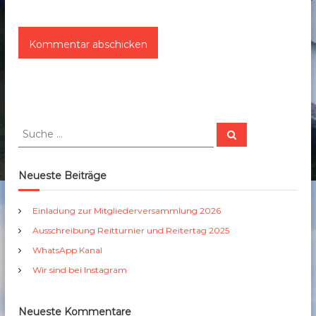
S
S
u
u
c
c
h
e
h
Neueste Beiträge
n
e
n
Einladung zur Mitgliederversammlung 2026
a
Ausschreibung Reitturnier und Reitertag 2025
c
h
WhatsApp Kanal
:
Wir sind bei Instagram
Neueste Kommentare