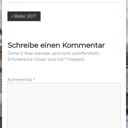
b
e
B
Bilder 2017
r
g
e
e
.
i
Schreibe einen Kommentar
V
t
Deine E-Mail-Adresse wird nicht veröffentlicht.
.
Erforderliche Felder sind mit
*
markiert
r
a
Kommentar
*
g
s
n