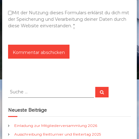
n
Mit der Nutzung dieses Formulars erklärst du dich mit
der Speicherung und Verarbeitung deiner Daten durch
diese Website einverstanden.
*
S
S
u
u
c
c
h
e
h
Neueste Beiträge
n
e
n
Einladung zur Mitgliederversammlung 2026
a
Ausschreibung Reitturnier und Reitertag 2025
c