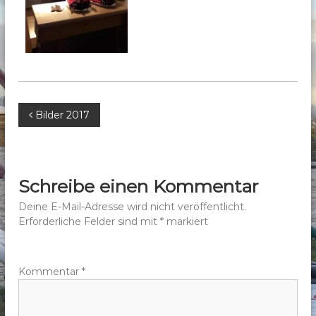
b
e
r
g
e
.
B
Bilder 2017
V
.
e
i
Schreibe einen Kommentar
t
Deine E-Mail-Adresse wird nicht veröffentlicht.
Erforderliche Felder sind mit
*
markiert
r
a
Kommentar
*
g