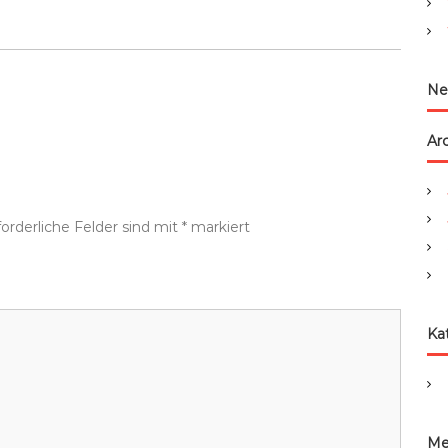
:
Ne
Ar
forderliche Felder sind mit
*
markiert
Ka
Me