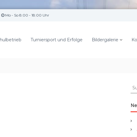
Mo - So 8:00 - 18:00 Uhr
hulbetrieb
Turniersport und Erfolge
Bildergalerie
Ko
S
u
c
h
Ne
e
n
a
c
h