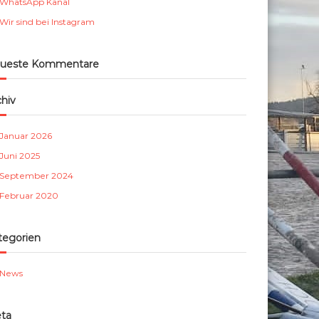
WhatsApp Kanal
m
Wir sind bei Instagram
b
e
r
ueste Kommentare
g
e
chiv
.
V
Januar 2026
.
Juni 2025
September 2024
Februar 2020
tegorien
News
ta