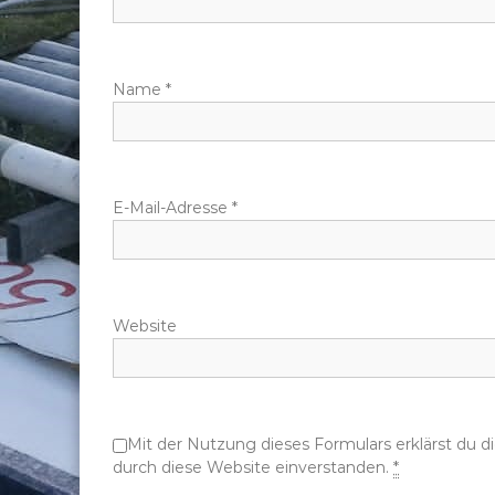
n
a
Name
*
v
i
g
E-Mail-Adresse
*
a
t
Website
i
o
Mit der Nutzung dieses Formulars erklärst du 
n
durch diese Website einverstanden.
*