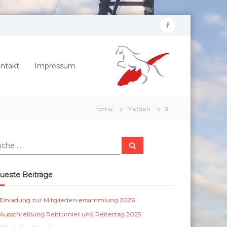
f
R
a
e
c
i
ntakt
Impressum
e
t
b
e
r
o
Home
Medien
3
v
o
e
k
r
S
e
u
c
i
h
e
n
ueste Beiträge
n
S
c
Einladung zur Mitgliederversammlung 2026
h
Ausschreibung Reitturnier und Reitertag 2025
ö