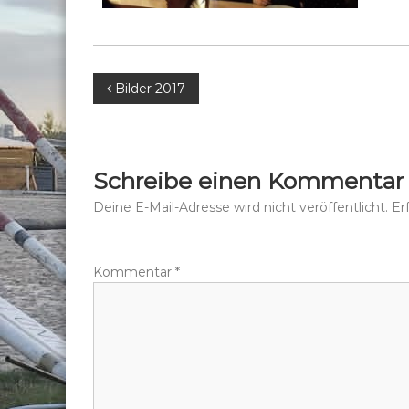
B
Bilder 2017
e
i
Schreibe einen Kommentar
t
Deine E-Mail-Adresse wird nicht veröffentlicht.
Er
r
Kommentar
*
a
g
s