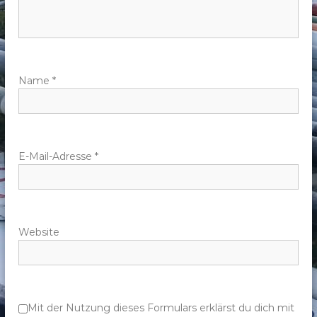
n
a
v
Name
*
i
g
E-Mail-Adresse
*
a
t
Website
i
o
n
Mit der Nutzung dieses Formulars erklärst du dich mit