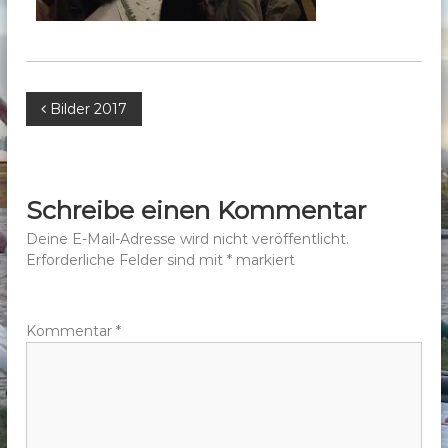
b
e
r
g
B
Bilder 2017
e
.
e
V
.
i
Schreibe einen Kommentar
t
Deine E-Mail-Adresse wird nicht veröffentlicht.
Erforderliche Felder sind mit
*
markiert
r
a
Kommentar
*
g
s