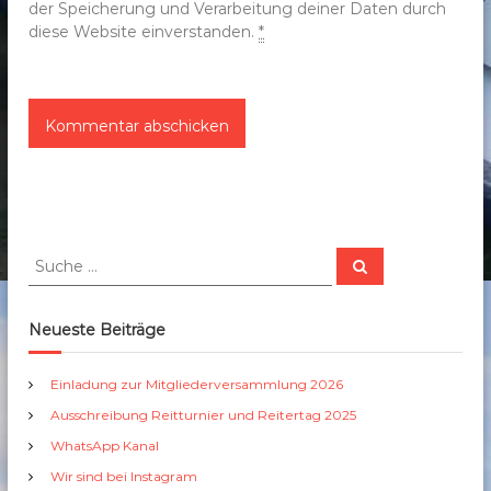
der Speicherung und Verarbeitung deiner Daten durch
diese Website einverstanden.
*
S
S
u
u
c
c
h
e
h
Neueste Beiträge
n
e
n
Einladung zur Mitgliederversammlung 2026
a
Ausschreibung Reitturnier und Reitertag 2025
c
h
WhatsApp Kanal
:
Wir sind bei Instagram