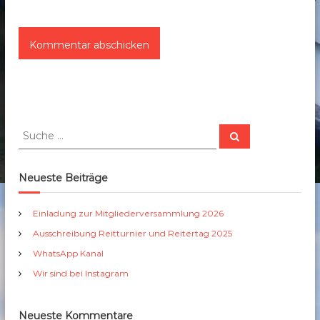
S
S
u
u
c
c
h
e
h
Neueste Beiträge
n
e
n
Einladung zur Mitgliederversammlung 2026
a
Ausschreibung Reitturnier und Reitertag 2025
c
h
WhatsApp Kanal
:
Wir sind bei Instagram
Neueste Kommentare