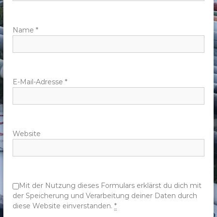
a
v
Name
*
i
g
E-Mail-Adresse
*
a
t
Website
i
o
n
Mit der Nutzung dieses Formulars erklärst du dich mit
der Speicherung und Verarbeitung deiner Daten durch
diese Website einverstanden.
*