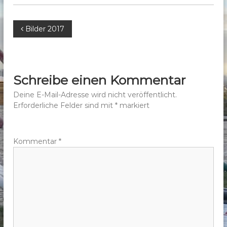
b
e
B
Bilder 2017
r
g
e
e
.
i
Schreibe einen Kommentar
V
t
Deine E-Mail-Adresse wird nicht veröffentlicht.
.
Erforderliche Felder sind mit
*
markiert
r
a
Kommentar
*
g
s
n