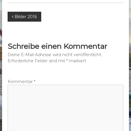
b
e
B
Bilder 2016
r
g
e
e
.
i
Schreibe einen Kommentar
V
t
Deine E-Mail-Adresse wird nicht veröffentlicht.
.
Erforderliche Felder sind mit
*
markiert
r
a
Kommentar
*
g
s
n