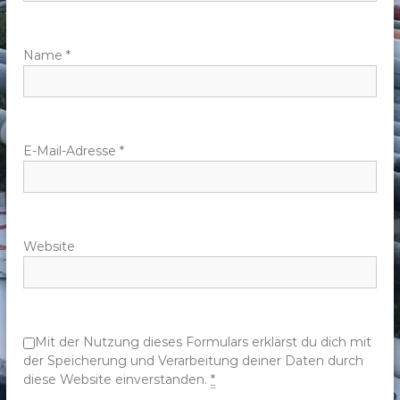
a
v
Name
*
i
g
E-Mail-Adresse
*
a
t
Website
i
o
n
Mit der Nutzung dieses Formulars erklärst du dich mit
der Speicherung und Verarbeitung deiner Daten durch
diese Website einverstanden.
*