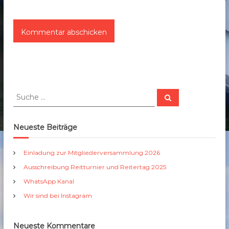
S
S
u
u
c
c
h
e
h
Neueste Beiträge
n
e
n
Einladung zur Mitgliederversammlung 2026
a
Ausschreibung Reitturnier und Reitertag 2025
c
h
WhatsApp Kanal
:
Wir sind bei Instagram
Neueste Kommentare