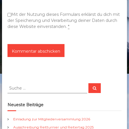
o
n
Mit der Nutzung dieses Formulars erklärst du dich mit
der Speicherung und Verarbeitung deiner Daten durch
diese Website einverstanden.
*
S
S
u
u
c
c
h
e
h
Neueste Beiträge
n
e
n
Einladung zur Mitgliederversammlung 2026
a
Ausschreibung Reitturnier und Reitertag 2025
c