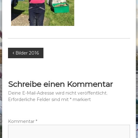
b
e
r
g
e
.
V
B
Bilder 2016
.
e
i
Schreibe einen Kommentar
t
Deine E-Mail-Adresse wird nicht veröffentlicht.
Erforderliche Felder sind mit
*
markiert
r
a
Kommentar
*
g