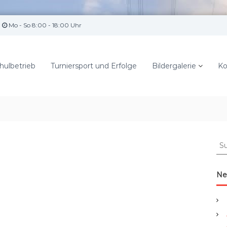
Mo - So 8:00 - 18:00 Uhr
hulbetrieb
Turniersport und Erfolge
Bildergalerie
Ko
S
u
c
h
Ne
e
n
a
c
h