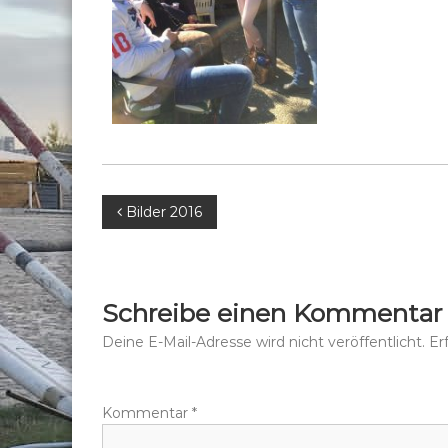
B
Bilder 2016
e
i
Schreibe einen Kommentar
t
Deine E-Mail-Adresse wird nicht veröffentlicht.
Er
r
Kommentar
*
a