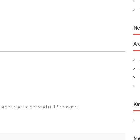
:
Ne
Ar
Ka
forderliche Felder sind mit
*
markiert
Me