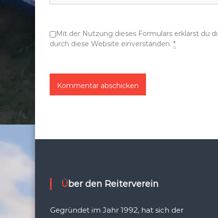
o
Mit der Nutzung dieses Formulars erklärst du 
n
durch diese Website einverstanden.
*
Über den Reiterverein
Gegründet im Jahr 1992, hat sich der