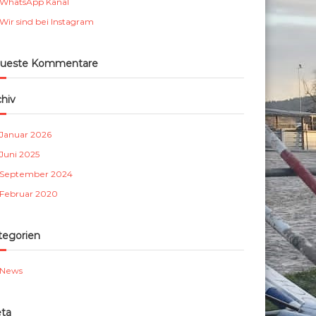
WhatsApp Kanal
m
Wir sind bei Instagram
b
e
r
ueste Kommentare
g
e
chiv
.
V
Januar 2026
.
Juni 2025
September 2024
Februar 2020
tegorien
News
ta