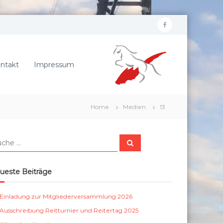
f
R
a
e
c
i
ntakt
Impressum
e
t
b
e
r
o
Home
Medien
13
v
o
e
k
r
S
e
u
c
i
h
e
n
ueste Beiträge
n
S
c
Einladung zur Mitgliederversammlung 2026
h
Ausschreibung Reitturnier und Reitertag 2025
ö