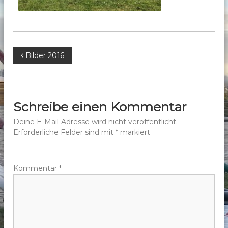
b
e
r
g
B
Bilder 2016
e
.
e
V
.
i
Schreibe einen Kommentar
t
Deine E-Mail-Adresse wird nicht veröffentlicht.
Erforderliche Felder sind mit
*
markiert
r
a
Kommentar
*
g
s