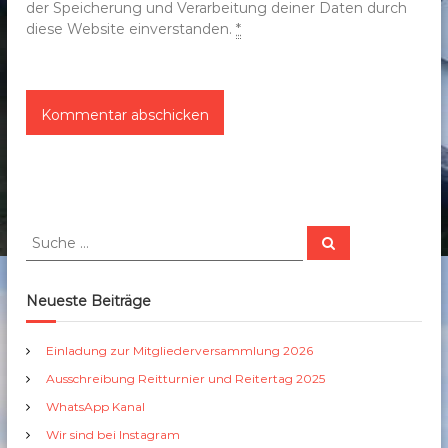
der Speicherung und Verarbeitung deiner Daten durch
diese Website einverstanden.
*
S
S
u
u
c
c
h
e
h
Neueste Beiträge
n
e
n
Einladung zur Mitgliederversammlung 2026
a
Ausschreibung Reitturnier und Reitertag 2025
c
h
WhatsApp Kanal
:
Wir sind bei Instagram