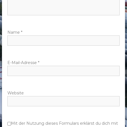
n
a
v
Name
*
i
g
E-Mail-Adresse
*
a
t
Website
i
o
n
Mit der Nutzung dieses Formulars erklärst du dich mit